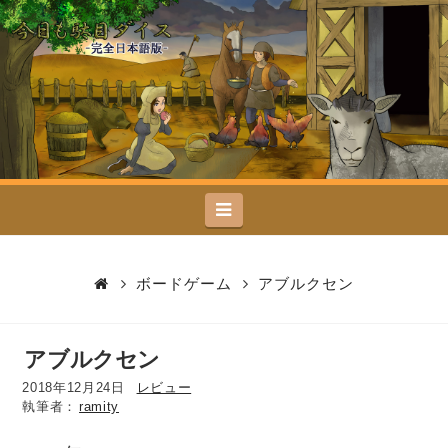
今
日
も
駄
Navigation
目
ダ
ボードゲーム
アブルクセン
イ
アブルクセン
ス
2018年12月24日
レビュー
ramity