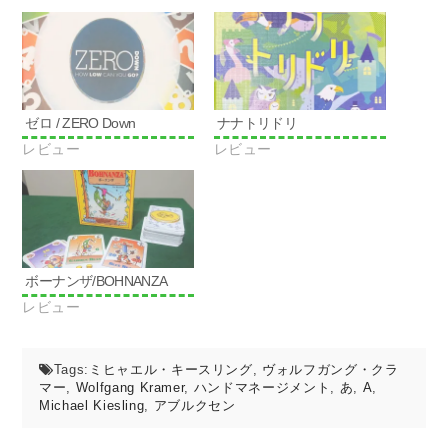
ク
共
リ
有
ッ
(新
ク
し
し
い
て
ウ
く
ィ
だ
ン
さ
ド
い
ウ
ゼロ / ZERO Down
ナナトリドリ
(新
で
し
開
レビュー
レビュー
い
き
ウ
ま
ィ
す)
ン
ド
ウ
で
開
き
ま
す)
ボーナンザ/BOHNANZA
レビュー
Tags:
ミヒャエル・キースリング
,
ヴォルフガング・クラ
マー
,
Wolfgang Kramer
,
ハンドマネージメント
,
あ
,
A
,
Michael Kiesling
,
アブルクセン