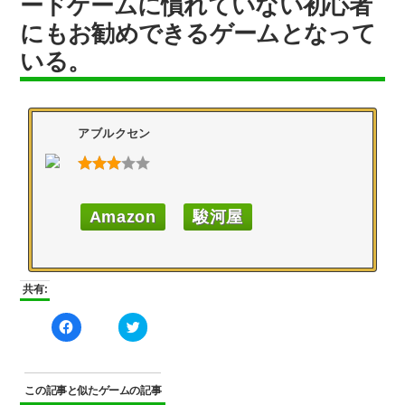
ードゲームに慣れていない初心者
にもお勧めできるゲームとなって
いる。
アブルクセン
Amazon
駿河屋
共有:
Facebook
ク
で
リ
共
ッ
有
ク
す
し
る
て
に
Twitter
この記事と似たゲームの記事
は
で