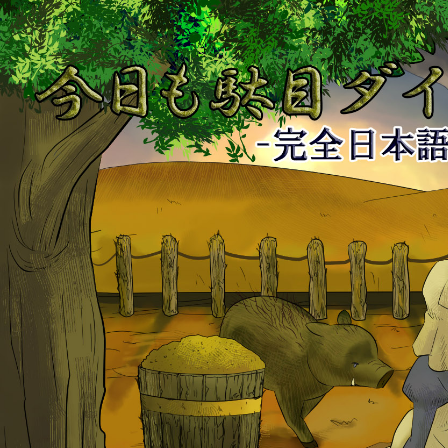
今
日
も
駄
目