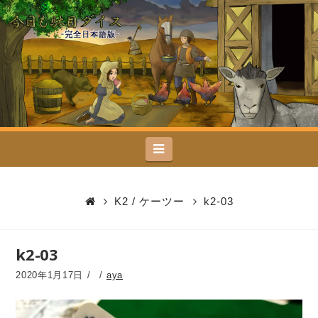
今
日
も
駄
Navigation
目
ダ
K2 / ケーツー
k2-03
イ
k2-03
ス
2020年1月17日
aya