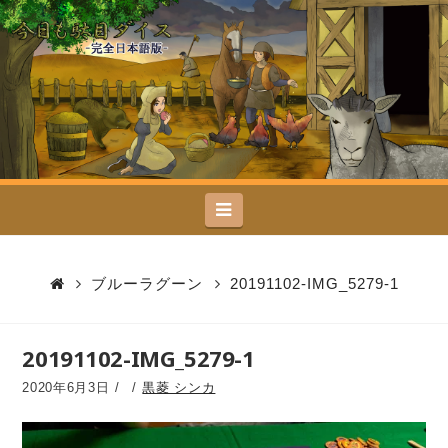
今
日
も
駄
Navigation
目
ダ
ブルーラグーン
20191102-IMG_5279-1
イ
20191102-IMG_5279-1
ス
2020年6月3日
黒菱 シンカ