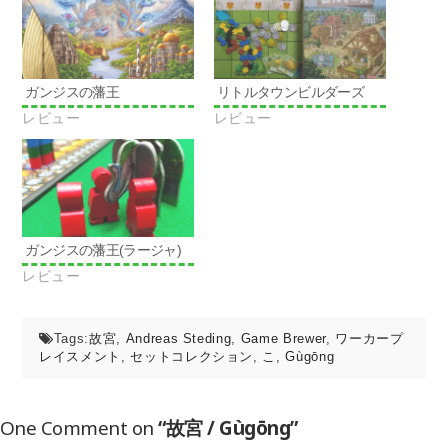
ク
し
し
い
て
ウ
く
ィ
だ
ン
さ
ド
い
ウ
ガンジスの藩王
リトルタウンビルダーズ
(新
で
し
開
レビュー
レビュー
い
き
ウ
ま
ィ
す)
ン
ド
ウ
で
開
き
ま
す)
ガンジスの藩王(ラージャ)
レビュー
Tags:
故宮
,
Andreas Steding
,
Game Brewer
,
ワーカープ
レイスメント
,
セットコレクション
,
こ
,
Gùgōng
One Comment on
“故宮 / Gùgōng”