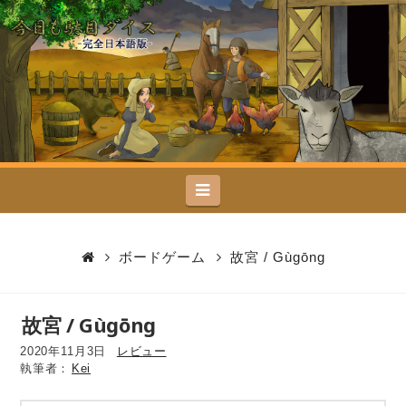
今
日
も
駄
Navigation
目
ダ
ボードゲーム
故宮 / Gùgōng
イ
故宮 / Gùgōng
ス
2020年11月3日
レビュー
Kei