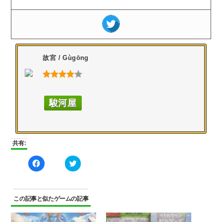
故宮 / Gùgōng
駿河屋
共有:
Facebook
ク
で
リ
共
ッ
有
ク
す
し
る
て
に
Twitter
この記事と似たゲームの記事
は
で
ク
共
リ
有
ッ
(新