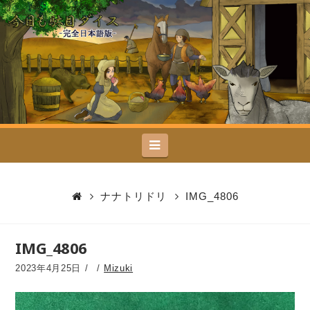
今
日
も
駄
Navigation
目
ダ
ナナトリドリ
IMG_4806
イ
IMG_4806
ス
2023年4月25日
Mizuki