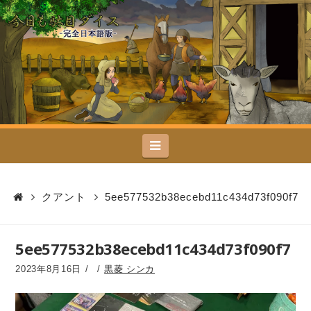
今
日
も
駄
Navigation
目
ダ
クアント
5ee577532b38ecebd11c434d73f090f7
イ
5ee577532b38ecebd11c434d73f090f7
ス
2023年8月16日
黒菱 シンカ