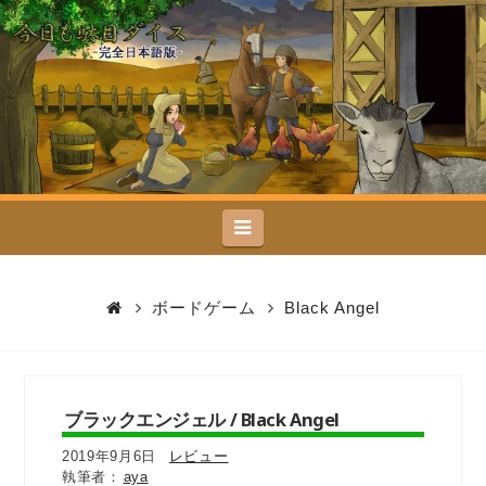
今
日
も
駄
Navigation
目
ダ
ボードゲーム
Black Angel
イ
ス
ブラックエンジェル / Black Angel
2019年9月6日
レビュー
aya