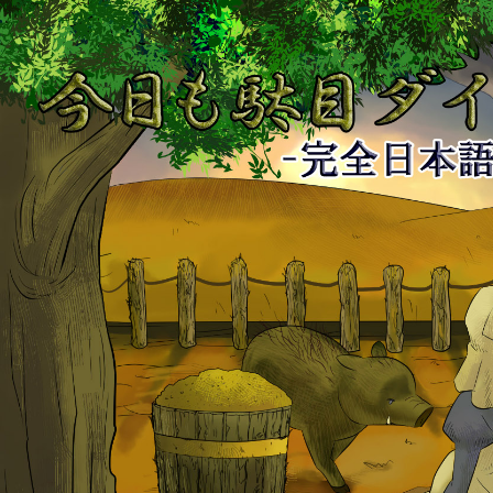
今
日
も
駄
目