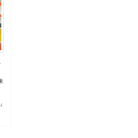
r
象
が