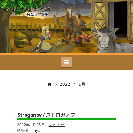
今
日
も
駄
Navigation
目
ダ
2022
1月
イ
ス
Stroganov / ストロガノフ
2022年1月26日
レビュー
aya