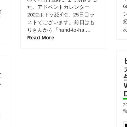
6
た。アドベントカレンダー
イ
2022ボドゲ紹介2、25日目ラ
イ
ストでございます。前日はも
りさんから「hand-to-ha …
Read More
ド
な
ら
た
2
ー
う