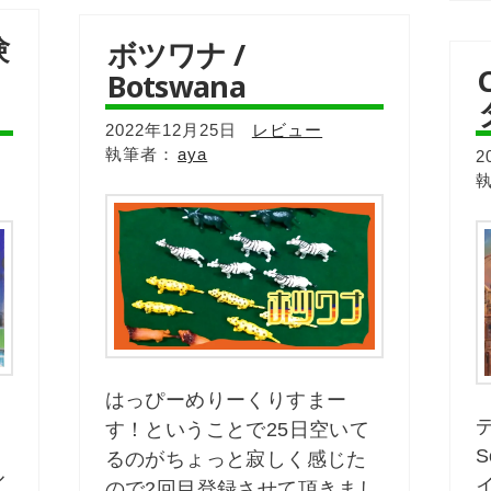
験
ボツワナ /
Botswana
2022年12月25日
レビュー
aya
2
はっぴーめりーくりすまー
デ
す！ということで25日空いて
S
るのがちょっと寂しく感じた
ル
ので2回目登録させて頂きまし