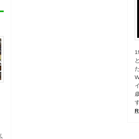
だ
W
イ
R
私