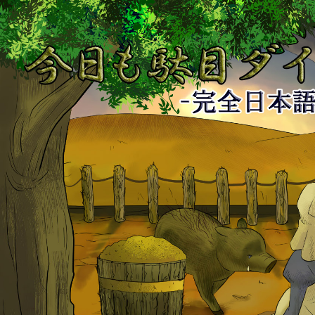
今
日
も
駄
目