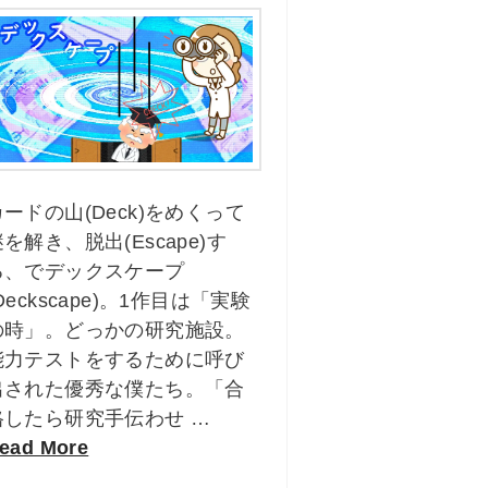
カードの山(Deck)をめくって
を解き、脱出(Escape)す
る、でデックスケープ
Deckscape)。1作目は「実験
の時」。どっかの研究施設。
能力テストをするために呼び
出された優秀な僕たち。「合
格したら研究手伝わせ …
ead More